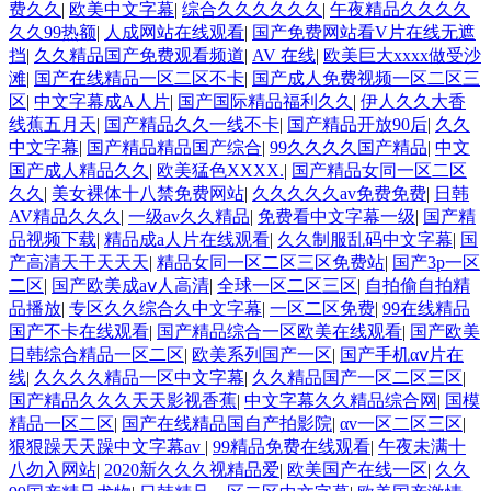
费久久
|
欧美中文字幕
|
综合久久久久久久
|
午夜精品久久久久
久久99热额
|
人成网站在线观看
|
国产免费网站看V片在线无遮
挡
|
久久精品国产免费观看频道
|
AV 在线
|
欧美巨大xxxx做受沙
滩
|
国产在线精品一区二区不卡
|
国产成人免费视频一区二区三
区
|
中文字幕成A人片
|
国产国际精品福利久久
|
伊人久久大香
线蕉五月天
|
国产精品久久一线不卡
|
国产精品开放90后
|
久久
中文字幕
|
国产精品精品国产综合
|
99久久久久国产精品
|
中文
国产成人精品久久
|
欧美猛色XXXX.
|
国产精品女同一区二区
久久
|
美女裸体十八禁免费网站
|
久久久久久av免费免费
|
日韩
AV精品久久久
|
一级av久久精品
|
免费看中文字幕一级
|
国产精
品视频下载
|
精品成a人片在线观看
|
久久制服乱码中文字幕
|
国
产高清天干天天天
|
精品女同一区二区三区免费站
|
国产3p一区
二区
|
国产欧美成aⅴ人高清
|
全球一区二区三区
|
自拍偷自拍精
品播放
|
专区久久综合久中文字幕
|
一区二区免费
|
99在线精品
国产不卡在线观看
|
国产精品综合一区欧美在线观看
|
国产欧美
日韩综合精品一区二区
|
欧美系列国产一区
|
国产手机αⅴ片在
线
|
久久久久精品一区中文字幕
|
久久精品国产一区二区三区
|
国产精品久久久天天影视香蕉
|
中文字幕久久精品综合网
|
国模
精品一区二区
|
国产在线精品国自产拍影院
|
αv一区二区三区
|
狠狠躁天天躁中文字幕av
|
99精品免费在线观看
|
午夜未满十
八勿入网站
|
2020新久久久视精品爱
|
欧美国产在线一区
|
久久