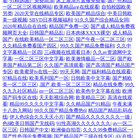
看
|
91精选国产免费高清
|
床上激清片直播免费看
|
国产伦精品
一区二区三区视频网站
|
欧美精品a∨在线观看
|
自拍校园欧美
另类
|
2020天堂在线精品专区
|
欧美国产精品综合
|
中美日韩欧
美一级视频
|
SBVD日本视频福利
|
91久久国产综合精品女同
|
2020年精品自在自线
|
精品国产免费一区
|
国产成人精品免费视
频网页大全
|
日韩国产精品乱
|
日本肉体XXXX裸交
|
成人精品
国产
|
在线欧美精品一区二区三区
|
国产午夜一区二区三区
|
99
久久精品免费看国产四区
|
99久久国产精品免费福利
|
久久中
文字幕精品一区四
|
三a视频在线观看日本
|
久久av资源网中文
字幕
|
一区二区三区中文字幕
|
欧美激情极品一区二区
|
国产欧
美国产精品第二区
|
久久国产高清观看
|
国产高清国产精品国产
专区
|
欧美蜜芽tv在线一区
|
99天天网
|
国产福利精品在线观看
|
97精品在线
|
欧美系列国产一区
|
日韩欧美中文字幕
|
国产精欧
美一区二区三区
|
.国产.欧美一区二区三区
|
精品在线免费
|
99久
久九九社区精品
|
αv一区二区三区
|
欧美色中文字幕在线
|
欧洲
国产码专区在线
|
天天影视综合网
|
欧美精品三区
|
高清在线观
看
|
精品99久久久久中文字幕
|
久久精品国产91精品
|
午夜未满
十八勿入网站
|
99久久国产精品免费热6
|
精品国产精品乱码在
线
|
伊人色综合久久天天小片
|
国产精品久久久久久久久一级
|
色8欧美日韩国产无线码
|
91性高湖久久久久久久久
|
αv一区二
区三区
|
日韩国产中文
|
欧洲偷自拍页
|
久久久99免费精品区一
|
国产性色强伦免费视频
|
国产精品国产三级在线专区
|
AV在线
|