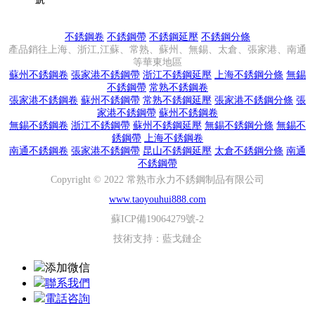
不銹鋼卷
不銹鋼帶
不銹鋼延壓
不銹鋼分條
產品銷往上海、浙江,江蘇、常熟、蘇州、無錫、太倉、張家港、南通
等華東地區
蘇州不銹鋼卷
張家港不銹鋼帶
浙江不銹鋼延壓
上海不銹鋼分條
無錫
不銹鋼帶
常熟不銹鋼卷
張家港不銹鋼卷
蘇州不銹鋼帶
常熟不銹鋼延壓
張家港不銹鋼分條
張
家港不銹鋼帶
蘇州不銹鋼卷
無錫不銹鋼卷
浙江不銹鋼帶
蘇州不銹鋼延壓
無錫不銹鋼分條
無錫不
銹鋼帶
上海不銹鋼卷
南通不銹鋼卷
張家港不銹鋼帶
昆山不銹鋼延壓
太倉不銹鋼分條
南通
不銹鋼帶
Copyright © 2022 常熟市永力不銹鋼制品有限公司
www.taoyouhui888.com
蘇ICP備19064279號-2
技術支持：
藍戈鏈企
添加微信
聯系我們
電話咨詢