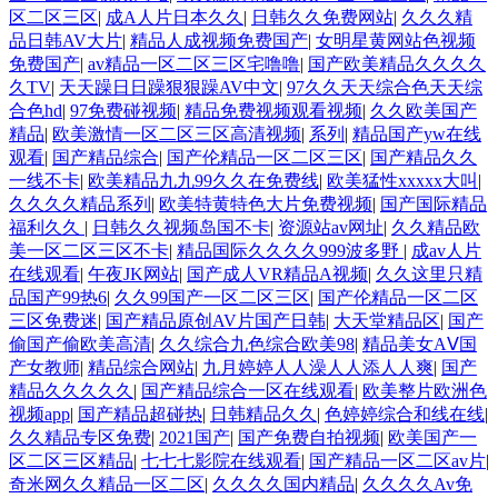
区二区三区
|
成A人片日本久久
|
日韩久久免费网站
|
久久久精
品日韩AV大片
|
精品人成视频免费国产
|
女明星黄网站色视频
免费国产
|
av精品一区二区三区宅噜噜
|
国产欧美精品久久久久
久TV
|
天天躁日日躁狠狠躁AV中文
|
97久久天天综合色天天综
合色hd
|
97免费碰视频
|
精品免费视频观看视频
|
久久欧美国产
精品
|
欧美激情一区二区三区高清视频
|
系列
|
精品国产yw在线
观看
|
国产精品综合
|
国产伦精品一区二区三区
|
国产精品久久
一线不卡
|
欧美精品九九99久久在免费线
|
欧美猛性xxxxx大叫
|
久久久久精品系列
|
欧美特黄特色大片免费视频
|
国产国际精品
福利久久
|
日韩久久视频岛国不卡
|
资源站av网址
|
久久精品欧
美一区二区三区不卡
|
精品国际久久久久999波多野
|
成av人片
在线观看
|
午夜JK网站
|
国产成人VR精品A视频
|
久久这里只精
品国产99热6
|
久久99国产一区二区三区
|
国产伦精品一区二区
三区免费迷
|
国产精品原创AV片国产日韩
|
大天堂精品区
|
国产
偷国产偷欧美高清
|
久久综合九色综合欧美98
|
精品美女AⅤ国
产女教师
|
精品综合网站
|
九月婷婷人人澡人人添人人爽
|
国产
精品久久久久久
|
国产精品综合一区在线观看
|
欧美整片欧洲色
视频app
|
国产精品超碰热
|
日韩精品久久
|
色婷婷综合和线在线
|
久久精品专区免费
|
2021国产
|
国产免费自拍视频
|
欧美国产一
区二区三区精品
|
七七七影院在线观看
|
国产精品一区二区av片
|
奇米网久久精品一区二区
|
久久久久国内精品
|
久久久久Av免