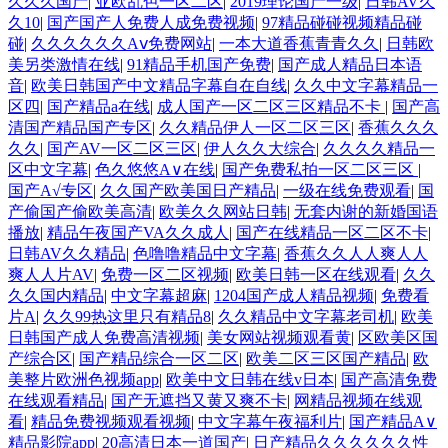
久久久国产
|
亚欧乱色一区二区
|
2019理论国产一级
|
日韩AV久
久10
|
国产国产人免费人成免费视频
|
97精品碰碰视频精品碰
碰
|
久久久久久久Aⅴ免费网站
|
一本大道香蕉青青久久
|
日韩欧
美另类激情在线
|
91精品手机国产免费
|
国产成人精品日本语
音
|
欧美日韩国产中文精品字幕自在自线
|
久久中文字幕精品一
区四
|
国产精品a在线
|
成人国产一区二区三区精品不卡
|
国产高
清国产精品国产专区
|
久久精品伊人一区二区三区
|
香蕉久久久
久久
|
国产AV一区二区三区
|
伊人久久大综合
|
久久久久精品一
区中文字幕
|
色久悠悠A∨在线
|
国产免费私拍一区二区三区
|
国产A√专区
|
久久国产欧美国日产精品
|
一级在线免费观看
|
国
产偷国产偷欧美高清
|
欧美久久网站日韩
|
无套内谢的新婚国语
播放
|
精品午夜国产VA久久成人
|
国产在线精品一区二区不卡
|
日韩AV久久精品
|
色噜噜精品中文字幕
|
香蕉久久人人爽人人
爽人人片AV
|
免费一区二区视频
|
欧美日韩一区在线观看
|
久久
久久国内精品
|
中文字幕超麻
|
1204国产成人精品视频
|
免费看
片A
|
久久99热这里只有精品8
|
久久精品中文字幕老司机
|
欧美
日韩国产成人免费高清视频
|
美女网站视频观看黄
|
区欧美区国
产综合区
|
国产精品综合一区二区
|
欧美二区三区国产精品
|
欧
美整片欧洲色视频app
|
欧美中文日韩在线v日本
|
国产高清免费
在线观看精品
|
国产无遮挡又黄又爽不卡
|
网精品视频在线观
看
|
精品免费视频观看视频
|
中文字幕午夜福利片
|
国产精品A∨
精品影院app
|
20高清日本一道国产
|
日产精品久久久久久久性