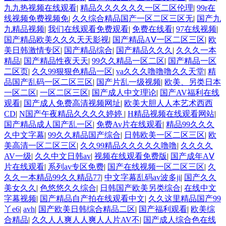
九九热视频在线观看
|
精品久久久久久久一区二区伦理
|
99r在
线视频免费视频免
|
久久综合精品国产一区二区三区无
|
国产九
九精品视频
|
我们在线观看免费观看
|
免费在线看
|
97在线视频
|
国产精品欧美久久久天天影视
|
国产精品AⅤ一区二区三区
|
欧
美日韩激情专区
|
国产精品综合
|
国产精品久久久
|
久久久一本
精品
|
国产精品性夜天天
|
99久久精品一区二区
|
国产精品一区
二区页
|
久久99狠狠色精品一区
|
va久久久噜噜噜久久天堂
|
精
品国产乱码一区二区三区
|
国产片乱一级视频
|
欧美、另类日本
一区二区
|
一区二区三区
|
国产成人中文理论
|
国产AV福利在线
观看
|
国产成人免费高清视频网址
|
欧美大胆人人本艺术西西
CD
|
N国产午夜精品久久久久婷婷
|
H精品视频在线观看网站
|
国产精品成人国产乱一区
|
免费Av片在线观看
|
精品99久久久
久中文字幕
|
99久久精品国产综合
|
日韩欧美一区二区三区
|
欧
美高清一区二区三区
|
久久99精品久久久久久噜噜
|
久久久久
AV一级
|
久久中文日韩av
|
视频在线观看免费版
|
国产成年AⅤ
片在线观看
|
系列av专区免费
|
国产在线视频一区二区三区
|
久
久久一本精品99久久精品77
|
中文字幕乱码av波多ji
|
国产久久
美女久久
|
色悠悠久久综合
|
日韩国产欧美另类综合
|
在线中文
字幕视频
|
国产精品自产拍在线观看中文
|
久久这里精品国产99
丫e6
|
avh
|
国产欧美日韩综合精品二区
|
国产福利观看
|
欧美综
合精品
|
久久人人爽人人爽人人片AV不
|
国产成人综合色在线