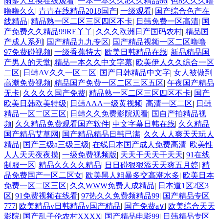
雨多人互换在线观看
|
一本一本久久a久久精品66
|
色8久久久噜
噜噜久久
|
青青在线精品2018国产
|
一级观看
|
国产综合色产在
线精品
|
精品熟一区二区三区四区不卡
|
日韩免费一区高清
|
国
产免费久久精品99RE丫丫
|
久久久欧洲日产国码农村
|
精品国
产成人系列
|
国产精品九九专区
|
国产精品视频一区二区噜噜
|
97免费碰视频
|
一级香蕉特大
|
欧美日韩精品在线
|
新品精品国
产男人的天堂
|
精品一本久久中文字幕
|
欧美伊人久久综合一区
二区
|
日韩AV久久一区二区
|
国产日韩精品中文字
|
女人被做到
高潮免费视频
|
精品国产免费一区二区三区五区
|
午夜国产精品
无卡
|
久久久久国产免费
|
精品熟一区二区三区四区不卡
|
国产
欧美日韩欧美特级
|
日韩AAA一级黄视频
|
高清一区二区
|
日韩
精品一区二区三区
|
日韩久久免费影院观看
|
国自产拍精品视
频
|
久久精品免费观看国产软件
|
中文字幕日韩在线
|
久久精品
国产精品艾草网
|
国产精品精品日韩已满
|
久久人人爽天天玩人
精品
|
国产三级a三级三级
|
在线日本国产成人免费高清
|
欧美性
人人天天夜夜摸
|
一级免费视频版
|
天天干天天干天天
|
91在线
制服一区
|
精品久久久久精品
|
日日碰狠狠添天天爽五月婷
|
精
品免费国产一区二区女
|
欧美黑人粗暴多交高潮水多
|
欧美日本
免费一区二区三区
|
久久WWW免费人成精品
|
日本道1区2区3
区
|
91免费视频在线看
|
97热久久免费频精品99
|
国产精品专区
777
|
欧美精品v日韩精品v国产精品
|
国产免费a∨
|
欧美综合天天
影院
|
国产乱子伦农村XXXX
|
国产精品电影99
|
日韩精品专区