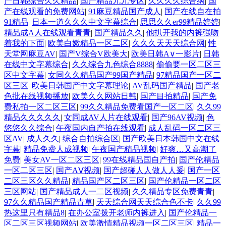
产日韩综合久久精品
|
国产精品九九专区
|
久久久久综合纲
|
国
产在线观看的免费网站
|
91麻豆精品国产成人
|
国产在线自在拍
91精品
|
日本一道久久久中文字幕综合
|
思思久久er99精品婷婷
|
精品成A人在线观看青青
|
国产精品久久
|
他扒开我的内裤强吻
着我的下面
|
欧美白嫩精品一区二区
|
久久久天天天综合网
|
性
天堂网麻豆AV
|
国产V综合V欧美大
|
欧美日韩A∨一影片
|
日韩
在线中文字幕综合
|
久久综合九色综合8888
|
偷偷要一区二区三
区中文字幕
|
女同久久精品国产99国产精品
|
97精品国产一区二
区三区
|
欧美日韩国产中文字幕理论
|
AV乱码国产精品
|
国产老
色批在线视频播放
|
欧美久久网站日韩
|
国产目拍精品
|
国产免
费私拍一区二区三区
|
99久久精品免费看国产一区二区
|
久久99
精品久久久久久
|
女同成AV人片在线观看
|
国产96AV视频
|
色
悠悠久久综合
|
午夜国内自产拍在线观看
|
成人乱码一区二区三
区AV
|
成人久久
|
综合自拍综合区
|
国产欧美日本韩国中文在线
字幕
|
精品免费人成视频
|
午夜国产精品视频
|
好爽…又高潮了
免费
|
美女AV一区二区三区
|
99在线精品国自产拍
|
国产伦精品
一区二区三区
|
国产AⅤ视频
|
国产超碰人人做人人爰
|
国产一区
二区三区久久精品
|
精品国产区二区三区
|
国产伦精品一区二区
三区网站
|
国产精品成人一二区视频
|
久久精品专区免费青青
|
97久久精品国产精品青草
|
天天综合网天天综合色不卡
|
久久99
热这里只有精品8
|
在办公室拨开老师内裤进入
|
国产伦精品一
区二区三区视频网站
|
欧美激情精品视频一区二区三区
|
精品一