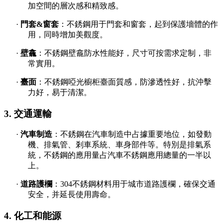
加空間的層次感和精致感。
·
門套
&窗套
：不銹鋼用于門套和窗套，起到保護墻體的作
用，同時增加美觀度。
·
壁龕
：不銹鋼壁龕防水性能好，尺寸可按需求定制，非
常實用。
·
臺面
：不銹鋼啞光櫥柜臺面質感，防滲透性好，抗沖擊
力好，易于清潔。
3. 交通運輸
·
汽車制造
：不銹鋼在汽車制造中占據重要地位，如發動
機、排氣管、剎車系統、車身部件等。特別是排氣系
統，不銹鋼的應用量占汽車不銹鋼應用總量的一半以
上。
·
道路護欄
：
304不銹鋼材料用于城市道路護欄，確保交通
安全，并延長使用壽命。
4. 化工和能源