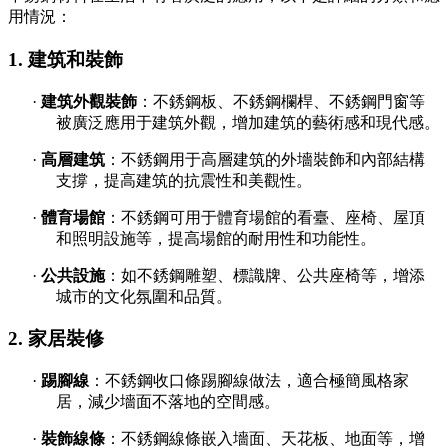
用情況：
1. 建筑和裝飾
·
建筑外觀裝飾
：不銹鋼板、不銹鋼欄桿、不銹鋼門窗等
被廣泛應用于建筑外觀，增加建筑的藝術感和現代感。
·
高層建筑
：不銹鋼用于高層建筑的外墻裝飾和內部結構
支撐，提高建筑的抗震性和美觀性。
·
體育場館
：不銹鋼可用于體育場館的看臺、座椅、屋頂
和照明設施等，提高場館的耐用性和功能性。
·
公共設施
：如不銹鋼雕塑、標識牌、公共座椅等，增添
城市的文化氛圍和品質。
2. 家居裝修
·
踢腳線
：不銹鋼收口條踢腳線做法，適合極簡風格家
居，減少墻面不落地的空間感。
·
裝飾線條
：不銹鋼線條嵌入墻面、天花板、地面等，增