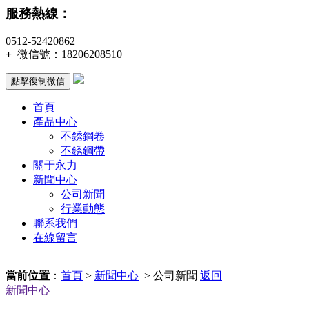
服務熱線：
0512-52420862
+
微信號：
18206208510
點擊復制微信
首頁
產品中心
不銹鋼卷
不銹鋼帶
關于永力
新聞中心
公司新聞
行業動態
聯系我們
在線留言
當前位置
：
首頁
>
新聞中心
> 公司新聞
返回
新聞中心