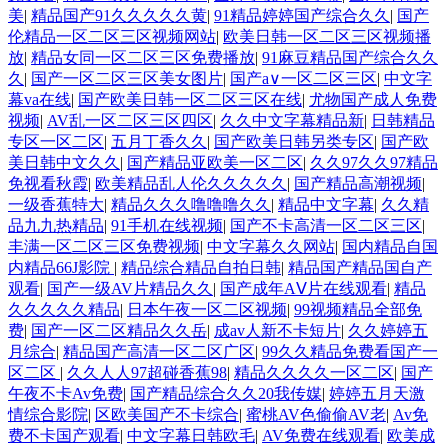
美
|
精品国产91久久久久久黄
|
91精品婷婷国产综合久久
|
国产
伦精品一区二区三区视频网站
|
欧美日韩一区二区三区视频播
放
|
精品女同一区二区三区免费播放
|
91麻豆精品国产综合久久
久
|
国产一区二区三区美女图片
|
国产a∨一区二区三区
|
中文字
幕va在线
|
国产欧美日韩一区二区三区在线
|
尤物国产成人免费
视频
|
AV乱一区二区三区四区
|
久久中文字幕精品新
|
日韩精品
专区一区二区
|
五月丁香久久
|
国产欧美日韩另类专区
|
国产欧
美日韩中文久久
|
国产精品亚欧美一区二区
|
久久97久久97精品
免视看秋霞
|
欧美精品乱人伦久久久久久
|
国产精品高潮视频
|
一级香蕉特大
|
精品久久久噜噜噜久久
|
精品中文字幕
|
久久精
品九九热精品
|
91手机在线视频
|
国产不卡高清一区二区三区
|
丰满一区二区三区免费视频
|
中文字幕久久网站
|
国内精品自国
内精品66J影院
|
精品综合精品自拍日韩
|
精品国产精品国自产
观看
|
国产一级AV片精品久久
|
国产成年AⅤ片在线观看
|
精品
久久久久久精品
|
日本午夜一区二区视频
|
99视频精品全部免
费
|
国产一区二区精品久久岳
|
成av人新不卡短片
|
久久婷婷五
月综合
|
精品国产高清一区二区广区
|
99久久精品免费看国产一
区二区
|
久久人人97超碰香蕉98
|
精品久久久久一区二区
|
国产
午夜不卡Av免费
|
国产精品综合久久20我传媒
|
婷婷五月天激
情综合影院
|
区欧美国产不卡综合
|
蜜桃AV色偷偷AV老
|
Av免
费不卡国产观看
|
中文字幕日韩欧毛
|
AV免费在线观看
|
欧美成