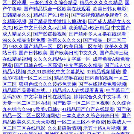
区二区伦理
|
一本色道久久综合精品
|
精品久久久久久精品
|
国
产午夜精
|
国产精品综合一区欧美在线观看
|
欧美日韩女电影!
|
日韩精品久久
|
精品国产911看片
|
国产99视频精品免视看7
|
久
久精彩视频
|
国产精品欧美激情卡通动漫
|
国产成人精品女人久
久久
|
欧洲中文日韩久久av乱码
|
欧美精品v欧洲精品
|
中文国产
成人精品久久
|
国产69盗摄视频
|
国产丝雨多人互换在线观看
|
99久久精品专区免费
|
香蕉久久久久久
|
国产精品一区二区三
区
|
99久久国产精品一区二区
|
欧美日韩二区在线
|
欧美久久网
站日韩
|
国产日韩欧美
|
国产欧美日韩中文久久
|
国产高清三级
在线精品福利
|
久久久久精品中文字幕一区
|
成年免费A级免费
观看
|
国产日韩在线一区高清
|
中文字幕久久精品
|
国产成人VR
精品A视频
|
久久91超碰色中文字幕总站
|
97精品视频播放
|
香
蕉AV在线一区二区三区
|
精品嘿咻在线
|
国内自拍视频一区二
区三区
|
狠狠色综合久久婷婷色天使
|
国产在线观看免费视频
|
精品国产品香蕉在线。
|
精品成A人在线观看青青
|
中字慕日产
乱码2020
|
中文字幕日韩在线视频
|
婷婷综合久久中文字幕
|
91
天堂一区二区三区在线
|
国产欧美一区二区三区视频
|
久久综合
九色综合久99
|
v欧美v日韩v
|
91精品国产自产在线观看
|
国产伦
精品一区二区三区视频网站
|
一本久道久久综合婷婷日韩
|
国产
精品欧美久久久天天影视
|
一区二区三区不卡免费
|
欧美成人一
区二区三区在线电影
|
久久超碰激情网
|
老五十路A片视频
|
麻