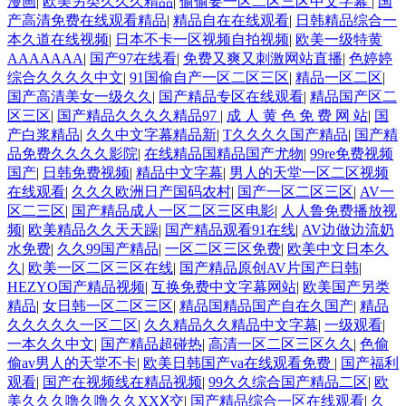
漫画
|
欧美另类久久久精品
|
偷偷要一区二区三区中文字幕
|
国
产高清免费在线观看精品
|
精品自在在线观看
|
日韩精品综合一
本久道在线视频
|
日本不卡一区视频自拍视频
|
欧美一级特黄
AAAAAAA
|
国产97在线看
|
免费又爽又刺激网站直播
|
色婷婷
综合久久久久中文
|
91国偷自产一区二区三区
|
精品一区二区
|
国产高清美女一级久久
|
国产精品专区在线观看
|
精品国产区二
区三区
|
国产精品久久久久精品97
|
成 人 黄 色 免 费 网 站
|
国
产白浆精品
|
久久中文字幕精品新
|
T久久久久国产精品
|
国产精
品免费久久久久影院
|
在线精品国精品国产尤物
|
99re免费视频
国产
|
日韩免费视频
|
精品中文字幕
|
男人的天堂一区二区视频
在线观看
|
久久久欧洲日产国码农村
|
国产一区二区三区
|
AV一
区二三区
|
国产精品成人一区二区三区电影
|
人人鲁免费播放视
频
|
欧美精品久久天天躁
|
国产精品观看91在线
|
AV边做边流奶
水免费
|
久久99国产精品
|
一区二区三区免费
|
欧美中文日本久
久
|
欧美一区二区三区在线
|
国产精品原创AV片国产日韩
|
HEZYO国产精品视频
|
互换免费中文字幕网站
|
欧美国产另类
精品
|
女日韩一区二区三区
|
精品国精品国产自在久国产
|
精品
久久久久久一区二区
|
久久精品久久精品中文字幕
|
一级观看
|
一本久久中文
|
国产精品超碰热
|
高清一区二区三区久久
|
色偷
偷av男人的天堂不卡
|
欧美日韩国产va在线观看免费
|
国产福利
观看
|
国产在视频线在精品视频
|
99久久综合国产精品二区
|
欧
美久久久噜久噜久久XXⅩ交
|
国产精品综合一区在线观看
|
久