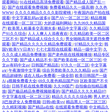
观看网站
|
91在线精品高清免费观看
|
国产精品成人国产乱一
区
|
国产在线观看免费视频
|
免费看精品久久一级高潮
|
久久色
WWW
|
久久久久精品久久久久影院蜜桃
|
午夜国内自产拍在线
观看
|
中文字幕乱码av波多ji
|
国产AV一区二区三区
|
精品视频
在线观看一区二区三区
|
大的是福利网站
|
九九99久久精品国
产
|
欧美黑人粗暴多交高潮水多
|
精品中文字幕1区
|
久久精品国
产91久久综合
|
人人人爽人人添夜夜欢
|
久久精品欧美一区二区
三区不卡
|
国产精品成人综合久久久
|
男女啪啪高清无遮挡免费
观看
|
国产精品久久久久久精品免费观看
|
97精品久久中文
|
韩
国V欧美VV日本V
|
七七七影院在线观看
|
精品一级中文字
|
久
久久久成人精品免费播放
|
国产老色批在线视频播放
|
精品专区
久久下载
|
国产成人精品不卡
|
国产欧美在线一区二区三区
|
中
文av有码中文av
|
日韩国产精品乱
|
97久久一区二区
|
中文字幕
a∨
|
午夜激情中文字幕
|
综合另类欧美久久久久精品
|
avh
|
国产
精品超碰热
|
成在人线av免费看
|
一级全部
|
欧美日韩国产一级
A
|
a视频免费看大全
|
69久久夜色精品国产69
|
区欧美国产不卡
综合
|
日韩手机在线免费视频
|
久久99国产
|
自拍偷自拍精品播
放
|
国产极品精品免费视频能看的
|
国产精品久久久久精品97
|
中文字幕在线一区二区三区
|
精品久久久久久综合网
|
男人把大
Ji巴放进女人免费视频
|
日韩v欧美vv
|
精品黑人一区二区三区
|
久久精彩视频
|
国产精品a在线
|
在线观看免费视频
|
中文精品久