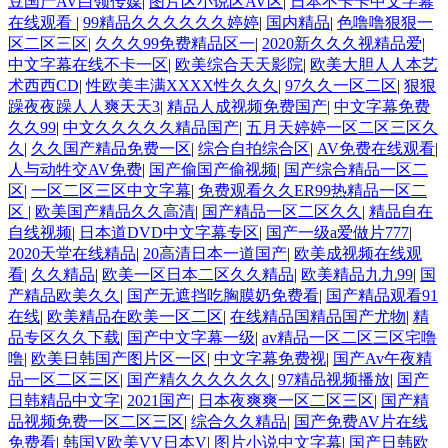
豆国产AV白领传媒
|
图片区小说区AV区
|
日本不卡卡中文字幕
在线观看
|
99精品久久久久久久婷婷
|
国内精品
|
色噜噜狠狠一
区二区三区
|
久久久99免费精品区一
|
2020新久久久视精品爱
|
中文字幕在线不卡一区
|
欧美综合天天影院
|
欧美大胆人人本艺
术西西CD
|
性欧美丰满XXXX性久久久
|
97久久一区二区
|
狠狠
躁夜夜躁人人爽天天3
|
精品人成视频免费国产
|
中文字幕免费
久久99
|
中文久久久久久精品国产
|
五月天婷婷一区二区三区久
久
|
久久国产精品免费一区
|
综合自拍综合区
|
AV免费在线观看
|
人与动牲交AV免费
|
国产偷国产偷视频
|
国产综合精品一区二
区
|
一区二区三区中文字幕
|
免费观看久久ER99热精品一区二
区
|
欧美国产精品久久高清
|
国产精品一区二区久久
|
精品自在
自线视频
|
日本道DVD中文字幕专区
|
国产一级a爱做片777
|
2020天堂在线精品
|
20高清日本一道国产
|
欧美成视频在线观
看
|
久久精品
|
欧美一区日本二区久久精品
|
欧美精品九九99
|
国
产精品欧美久久
|
国产无遮挡吃胸膜奶免费看
|
国产精品观看91
在线
|
欧美精品在欧美一区二区
|
在线精品国精品国产尤物
|
精
品专区久久下载
|
国产中文字幕一级
|
av精品一区二区三区宅噜
噜
|
欧美日韩国产图片区一区
|
中文字幕免费视
|
国产Av午夜精
品一区二区三区
|
国产精久久久久久久
|
97精品视频播放
|
国产
日韩精品中文字
|
2021国产
|
日本夜爽爽一区二区三区
|
国产精
品视频免费一区二区三区
|
综合久久精品
|
国产免费AV片在线
免费看
|
韩国V欧美VV日本V
|
图片小说中文字幕
|
国产日韩欧