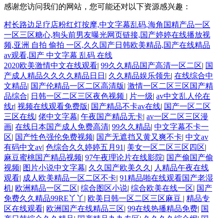
感谢您访问我们的网站，您可能还对以下资源感兴趣：
村长路边足疗店粉红灯按摩,中文字幕乱码,海角国精产品一区
一区三区糖心,狗头前男友曝光网页链接,国产婷婷在线播放视
频,亚洲 自拍 偷拍 一区,久久国产日韩欧美精品,国产在线精品
av观看,国产 中文字幕 乱码 在线
2020欧美激情中文在线观看
|
99久久精品国产高清一区二区
|
国
产成人精品久久久久精品日日
|
久久精品娱乐领先
|
在线综合中
文精品
|
国产伦精品一区二区高清版
|
激情一区二区三区国产精
品综合
|
日韩一区二区三区夜色视频
|
片一级
|
av中文乱人伦在
线r
|
视频在线观看免费版
|
国产精品不卡av在线
|
国产一区二区
三区在线
|
佬中文字幕
|
午夜国产精品无卡
|
av一区二区三区漫
画
|
在线日本国产成人免费高清
|
99久久精品
|
中文字幕不卡一
区
|
国产性色强伦免费视频
|
国产无遮挡又黄又爽不卡
|
中文av
有码中文av
|
色综合久久婷婷五月91
|
美女一区二区三区四区
|
麻豆蜜桃国产精品视频
|
97午夜理论片在线影院
|
国产偷国产偷
视频
|
图片小说中文字幕
|
久久国产欧美久久
|
人精品午夜在线
观看
|
成人欧美精品一区二区不卡
|
91精品啪在线观看国产老湿
机
|
欧洲精品一区二区
|
综合图区小说
|
综合欧美在线一区
|
国产
免费久久精品99RE丫丫
|
欧美日韩一区二区三区麻豆
|
精品专
区在线观看
|
欧洲国产在线精品三区
|
99在线热播精品免费
|
国