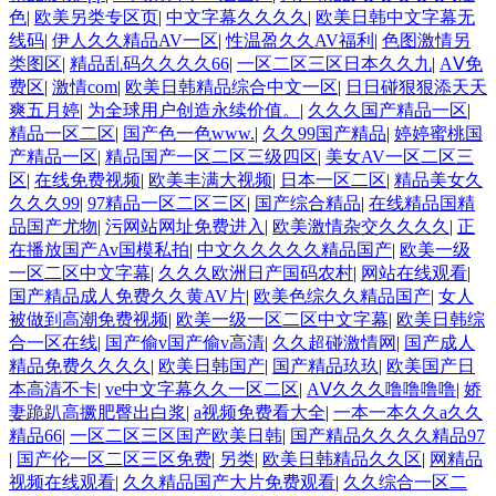
色
|
欧美另类专区页
|
中文字幕久久久久
|
欧美日韩中文字幕无
线码
|
伊人久久精品AV一区
|
性温盈久久AV福利
|
色图激情另
类图区
|
精品乱码久久久久66
|
一区二区三区日本久久九
|
AⅤ免
费区
|
激情com
|
欧美日韩精品综合中文一区
|
日日碰狠狠添天天
爽五月婷
|
为全球用户创造永续价值。
|
久久久国产精品一区
|
精品一区二区
|
国产色一色www.
|
久久99国产精品
|
婷婷蜜桃国
产精品一区
|
精品国产一区二区三级四区
|
美女AV一区二区三
区
|
在线免费视频
|
欧美丰满大视频
|
日本一区二区
|
精品美女久
久久久99
|
97精品一区二区三区
|
国产综合精品
|
在线精品国精
品国产尤物
|
污网站网址免费进入
|
欧美激情杂交久久久久
|
正
在播放国产Av国模私拍
|
中文久久久久久精品国产
|
欧美一级
一区二区中文字幕
|
久久久欧洲日产国码农村
|
网站在线观看
|
国产精品成人免费久久黄AV片
|
欧美色综久久精品国产
|
女人
被做到高潮免费视频
|
欧美一级一区二区中文字幕
|
欧美日韩综
合一区在线
|
国产偷v国产偷v高清
|
久久超碰激情网
|
国产成人
精品免费久久久久
|
欧美日韩国产
|
国产精品玖玖
|
欧美国产日
本高清不卡
|
ve中文字幕久久一区二区
|
AⅤ久久久噜噜噜噜
|
娇
妻跪趴高撅肥臀出白浆
|
a视频免费看大全
|
一本一本久久a久久
精品66
|
一区二区三区国产欧美日韩
|
国产精品久久久久精品97
|
国产伦一区二区三区免费
|
另类
|
欧美日韩精品久久区
|
网精品
视频在线观看
|
久久精品国产大片免费观看
|
久久综合一区二