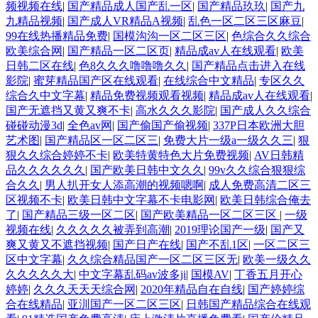
频视频在线
|
国产精品成人国产乱一区
|
国产精品玖玖
|
国产九
九精品视频
|
国产成人VR精品A视频
|
乱色一区二区三区麻豆
|
99在线热播精品免费
|
国模沟沟一区二区三区
|
色综合久久综合
欧美综合网
|
国产精品一区二区页
|
精品成av人在线观看
|
欧美
日韩二区在线
|
色8久久久噜噜噜久久
|
国产精品点击进入在线
影院
|
蜜芽精品国产区在线观看
|
在线综合中文精品
|
专区久久
综合久中文字幕
|
精品免费视频观看视频
|
精品成av人在线观看
|
国产无遮挡又黄又爽不卡
|
高水久久久影院
|
国产成人久久综合
碰碰动漫3d
|
全色av网
|
国产偷国产偷视频
|
337P日本欧洲大胆
艺术图
|
国产精品区一区二区三
|
免费大片一级a一级久久三
|
狠
狠久久综合婷婷不卡
|
欧美特黄特色大片免费视频
|
AV日韩精
品久久久久久久
|
国产欧美日韩中文久久
|
99v久久综合狠狠综
合久久
|
男人扒开女人添高潮的视频嗯啊
|
成人免费高清二区三
区视频不卡
|
欧美日韩中文字幕不卡电影网
|
欧美日韩综合俺去
了
|
国产精品三级一区二区
|
国产欧美精品一区二区三区
|
一级
视频在线
|
久久久久久被弄到高潮
|
2019理论国产一级
|
国产又
爽又黄又不遮挡视频
|
国产日产在线
|
国产不乱1区
|
一区二区三
区中文字幕
|
久久综合精品国产一区二区三区无
|
欧美一级久久
久久久久久大
|
中文字幕乱码av波多ji
|
国模AV
|
丁香五月开心
婷婷
|
久久久天天天综合网
|
2020年精品自在自线
|
国产婷婷综
合在线精品
|
亚汌国产一区二区三区
|
日韩国产精品综合在线观