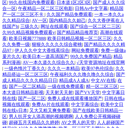
区
|
99久在线国内免费观看
|
日本道1区2区3区
|
国产成人久久综
合一区
|
午夜精品一区二区三区电影
|
日韩Av中文字幕
|
精品国
产一区二区三区不卡
|
久久国产精品免费观看
|
一本一本久久a
久久精品综合
|
AV一区
|
国内精品久久妲己
|
久久大香伊蕉在人
线国产h
|
三级久久
|
网址在线观看
|
国产综合一区二区二三区
|
久99久精品视频免费观看v
|
国产精品精品推荐页
|
高潮在线观
看
|
欧美日视频777888
|
欧美日韩精品视频一区二区三区
|
久久
久久免费一级
|
狠狠久久久久久综合蜜桃
|
国产精品久久久久精
品97
|
伊人久久中文大香线蕉综合
|
网站免费观看
|
免费一级做a
爰片久久
|
欧美日本一道高清国产
|
99久久免费国产精品
|
精品
系列漫画
|
AV一本久道久久综合久久
|
√天堂资源地址在线官网
|
一级色惰片丁香久久
|
久久久一本精品
|
欧美97色伦综合
|
久久
精品搭讪一区二区三区
|
午夜福利久久久噜久噜久久综合
|
国产
成人精品久久久久精品日日
|
精品成A人成A
|
中文AV在线
|
在
线
|
国产一区二区精品
|
一级在线免费观看
|
精一区二区三区
|
一
本大道日韩精品影视
|
天天射天天射
|
国产VV天堂
|
中文字幕日
韩在线
|
国产一区二区
|
免费人成在线观看播放国产
|
日韩在线a
视频在线观看
|
免费Av片在线观看
|
中文字幕综合
|
欧美中文日
韩在线v日本
|
又大又粗又爽免费看
|
国产在线欧美日韩精品一
区
|
男人扒开女人添高潮的视频嗯啊
|
人人免费公开视频碰碰
碰
|
超碰五月天精品久久婷婷
|
AV之男人的天堂
|
人人超碰国产