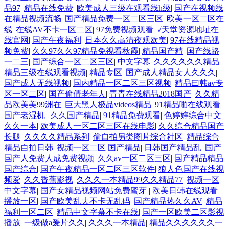
品97
|
精品在线免费
|
欧美成人三级在观看线h级
|
国产在视频线
在精品视频流畅
|
国产精品免费一区二区三区
|
欧美一区二区在
线
|
在线AV不卡一区二区
|
97免费视频观看
|
√天堂资源地址在
线官网
|
国产午夜福利
|
日本久久高清夜观欧美
|
97在线精品视
频免费
|
久久97久久97精品免视看秋霞
|
精品国产精
|
国产线路
一二三
|
国产综合一区二区三区
|
中文字幕
|
久久久久久久精品
|
精品三级在线观看视频
|
精品专区
|
国产成人精品女人久久久
|
国产成人无线视频
|
国内精品一区二区三区视频
|
精品曰韩av专
区一区二区
|
国产偷倩老年人
|
青青在线精品2018国产
|
久久精
品欧美美99洲在
|
巨大黑人极品videos精品
|
91精品啪在线观看
国产老湿机
|
久久国产精品
|
91精品免费观看
|
色婷婷综合中文
久久一本
|
欧美成人一区二区三区在线电影
|
久久综合精品国产
长腿
|
久久久久精品系列
|
偷自拍另类图片综合社区
|
精品综合
精品自拍日韩
|
视频一区二区 国产精品
|
日韩国产精品乱
|
国产
国产人免费人成免费视频
|
久久av一区二区三区
|
国产精品精品
国产综合
|
国产午夜精品一区二区三区软件
|
狼人色国产在线视
频爱
|
久久香蕉影视
|
久久久一本精品99久久精品77
|
视频一区
中文字幕
|
国产女精品视频网站免费蜜芽
|
欧美日韩在线观看
播放一区
|
国产欧美乱夫不卡无乱码
|
国产精品热久久AV
|
精品
福利一区二区
|
精品中文字幕不卡在线
|
国产一区欧美二区影视
播放
|
一级做a爰片久久
|
久久久一本精品
|
精品久久久久久久一