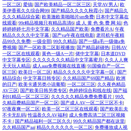
一区二区
|
爱搞
|
国产欧美精品一区二区三区
|
天堂AV男人
|
欧
美伊香蕉久久综合网99
|
国产精品久久久久秋霞小
|
国产精品久
久久久精品综合紧
|
欧美激欧美啪啪片sm免费
|
日本中文字幕在
线观看
|
99r精品视频只有精品高清6
|
成 人 黄 色 免 费 网 站
|
色
婷婷婷婷七月中文字幕
|
久久精品国产欧美
|
免费看片A
|
午夜
精品久久久久中文字幕
|
国产va午夜在线电影
|
老司机午夜精
品99久久免费
|
一级全部
|
99久久精品
|
国产一级a毛一级做a免
费视频
|
国产一区欧美二区影视播放
|
国产精品超碰热
|
日韩AV
一区二区在线观看
|
黃色一级A一片
|
佬中文字幕
|
日本道DVD
中文字幕专区
|
久久久久久久久精品中文字幕蜜月
|
久久人人爽
天天玩人精品
|
成人aaa免费视频在线直播
|
91国偷自产一区二
区三区
|
欧美日一区二区
|
精品久久久久久中文字幕一区
|
国产
精品综合
|
中文字幕日韩专区
|
久久精品国产69国产精品
|
欧洲
的日产
|
欧美卡通另类小说葡萄
|
一区二区三区
|
久久夜色精品
AV三区
|
国产欧美日韩另类专区
|
色婷婷综合和线在线
|
国产福
利91精品一区二区三区
|
久久久久久精品免费免费看片
|
99久
久精品费精品国产一区二区
|
国产成人AV一区二区三区不卡
|
97夜夜爽一区二区
|
欧美一区二区三区在线观看
|
国产欧美乱夫
不卡无乱码
|
性温盈久久AV福利
|
成人免费高清二区三区视频
不卡
|
国产精品福利一区二区久久
|
99久久精品国产都在这里
|
久久精品国产aa
|
精品久久久久久久一区二区
|
免费播放成人视