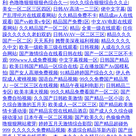
利
|
色噜噜狠狠狠狠色综合久一
|
99久久综合狠狠综合久久止
|
美女一区二区三区四区
|
日韩AV高清一二三区
|
佬中文字幕
|
国
产乱理伦片在线观看网站
|
久久精品免费不卡
|
精品成av人在线
观看
|
国产vv欧美v专区
|
精品国产免费1区
|
中文AV电影在线观
看网站
|
久久精品国产一区二区
|
精品
|
全黄一级在线观看
|
任你
躁久久久久久老妇双奶
|
日韩AVAV一区二区三区
|
精品久久久
国产一区二区
|
天天系列
|
翘臀美深夜福利视频
|
精品久久久久
久中文
|
欧美一级欧美三级在线观看
|
日韩视频
|
人成在久久综
合网站
|
国产激情综合在线看日韩在线
|
国产一区二区三区不卡
观
|
999www人成免费视频
|
中文字幕视频一区
|
日韩国产精品
乱
|
欧美日韩国产精品一区综合在线
|
正在播放国产Av国模私
拍
|
国产女人高潮免费视频
|
91精品婷婷国产综合久久
|
伊人色
院成人蜜桃视频
|
国语自产精品视频
|
99久久免费国产精品黑
人
|
一区二区三区在线视频
|
精品午夜福利电影片
|
日韩精品二
专区
|
欧美丰满大视频
|
99久久精品免费看国产一区二区
|
国产
免费自拍视频
|
久久国产日韩欧美激情
|
国产精品一区小说
|
久
久综合激激的五月天
|
欧美成人一区二区三区
|
国产精品欧美激
情卡通动漫
|
国产精品宾馆在线精品酒店
|
国产成人久久综合碰
碰动漫3d
|
日本午夜一区二区视频
|
国产欧美久久
|
色偷偷色噜
噜狠狠网站蜜芽
|
婷婷五月天激情综合影院
|
国产精品超碰热
999
|
久久久久久免费精品视频
|
本道综合精品等新內容
|
国产丝