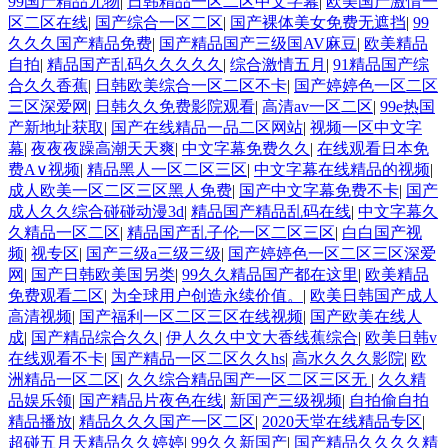
99国产精品尤物
|
日韩精品一区二区中文字幕
|
欧美国产激情一
区二区在线
|
国产综合一区二区
|
国产裸体美女免费无遮挡
|
99
久久久国产精品免费
|
国产精品国产三级国AV麻豆
|
欧美精品
自拍
|
精品国产乱码久久久久久
|
综合激情五月
|
91精品国产综
合久久香蕉
|
日韩欧美综合一区二区不卡
|
国产婷婷色一区二区
三区深爱网
|
日韩久久免费影院观看
|
高清av一区二区
|
99e热国
产新地址获取
|
国产在线精品一品二区网站
|
视频一区中文字
幕
|
夜夜夜躁高潮天天爽
|
中文字幕免费久久
|
在线观看日本免
费A∨视频
|
精品黑人一区二区三区
|
中文字幕在线精品的视频
|
成人欧美一区二区三区黑人免费
|
国产中文字幕免费不卡
|
国产
成人久久综合碰碰动漫3d
|
精品国产精品乱码在线
|
中文字幕久
久精品一区二区
|
精品国产乱子伦一区二区三区
|
白白国产视
频
|
视专区
|
国产三级a三级三级
|
国产婷婷色一区二区三区深爱
网
|
国产日韩欧美国另类
|
99久久精品国产都在这里
|
欧美精品
免费观看二区
|
为全球用户创造永续价值。
|
欧美日韩国产成人
高清视频
|
国产福利一区二区三区在线视频
|
国产欧美在线人
成
|
国产精品综合久久
|
伊人久久中文大香线蕉综合
|
欧美日韩v
在线观看不卡
|
国产精品一区二区久久hs
|
高水久久久影院
|
欧
洲精品一区二区
|
久久综合精品国产一区二区三区无
|
久久精
品娱乐领
|
国产精品片夜色在线
|
新国产三级视频
|
自拍偷自拍
精品播放
|
精品久久久国产一区二区
|
2020天堂在线精品专区
|
超碰五月天精品久久婷婷
|
99久久新国产
|
国产精品久久久久精