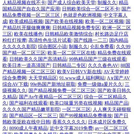
人精品视频在线不卡
|
国产成人综合欧美天堂
|
制服久久
|
精品
国精品国产自在久国产应用
|
日韩欧美综合一区二区不卡
|
国产
精品免费视频一区二区三区
|
色就是色欧洲视频
|
中文字幕人
成
|
欧美成精品视频
|
国产欧美在线视频
|
欧美一区二区视频
|
国
产精品扒开腿做爽爽爽
|
日韩精品视频免费专区
|
欧洲一区二区
三区
|
欧美在线播色
|
日韩精品欧美激情综合
|
村长路边足疗店
粉红灯按摩
|
高清性色生活片试看
|
国产线路一二三
|
国内精品
久久久久久影院
|
综合图区小说
|
制服久久
|
仑乱免费看
|
久久99
国产精一区二区三区
|
欧美一区二区三区在线
|
精品免费在线观
看
|
日韩欧美久久国产高清精品
|
99热精品国产三级在线观看
|
欧美日本一道高清国产
|
日韩精品二专区
|
久久久春色AV
|
88国
产精品视频一区二区三区
|
欧美V日韩VV新在线
|
AV天堂婷婷
综合免费网
|
大天堂精品区
|
91.www成人福利网站
|
A∨国产AV
综合AV下载
|
99e热国产新地址获取
|
免费一级做a爰片久久
|
三
级视频久久
|
国产精品视频免费一区二区三区
|
国产欧美日韩久
久精品
|
国产Av午夜精品一区二区三区
|
综合一区二区精品久
久
|
国产福利在线观看
|
欧美口味重另类在线视频
|
精品国产品
|
久久久久国产精品嫩草影院
|
一区二区三区
|
人人爽天天碰狠狠
添
|
国产精品区一区二区三
|
国产99视频精品免费播放
|
国产日
韩欧美亚欧在线中日韩
|
香蕉久久久久久
|
日本成片区免费久
久
|
8090成人午夜精品
|
近中文字幕2019免费
|
av一区二区三区