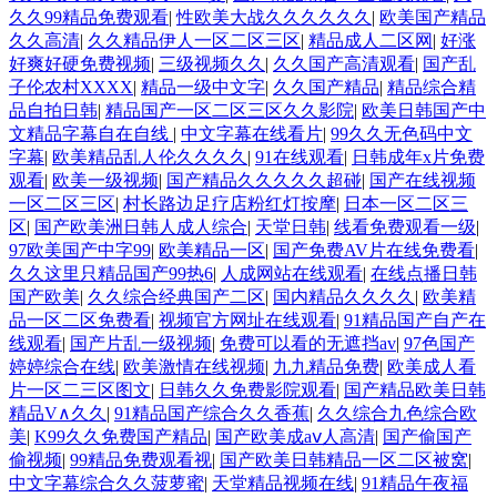
久久99精品免费观看
|
性欧美大战久久久久久久
|
欧美国产精品
久久高清
|
久久精品伊人一区二区三区
|
精品成人二区网
|
好涨
好爽好硬免费视频
|
三级视频久久
|
久久国产高清观看
|
国产乱
子伦农村XXXX
|
精品一级中文字
|
久久国产精品
|
精品综合精
品自拍日韩
|
精品国产一区二区三区久久影院
|
欧美日韩国产中
文精品字幕自在自线
|
中文字幕在线看片
|
99久久无色码中文
字幕
|
欧美精品乱人伦久久久久
|
91在线观看
|
日韩成年x片免费
观看
|
欧美一级视频
|
国产精品久久久久久超碰
|
国产在线视频
一区二区三区
|
村长路边足疗店粉红灯按摩
|
日本一区二区三
区
|
国产欧美洲日韩人成人综合
|
天堂日韩
|
线看免费观看一级
|
97欧美国产中字99
|
欧美精品一区
|
国产免费AV片在线免费看
|
久久这里只精品国产99热6
|
人成网站在线观看
|
在线点播日韩
国产欧美
|
久久综合经典国产二区
|
国内精品久久久久
|
欧美精
品一区二区免费看
|
视频官方网址在线观看
|
91精品国产自产在
线观看
|
国产片乱一级视频
|
免费可以看的无遮挡av
|
97色国产
婷婷综合在线
|
欧美激情在线视频
|
九九精品免费
|
欧美成人看
片一区二三区图文
|
日韩久久免费影院观看
|
国产精品欧美日韩
精品V∧久久
|
91精品国产综合久久香蕉
|
久久综合九色综合欧
美
|
K99久久免费国产精品
|
国产欧美成aⅴ人高清
|
国产偷国产
偷视频
|
99精品免费观看视
|
国产欧美日韩精品一区二区被窝
|
中文字幕综合久久菠萝蜜
|
天堂精品视频在线
|
91精品午夜福